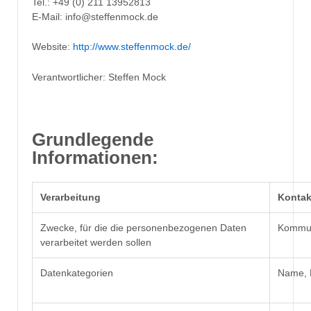
Tel.: +49 (0) 211 13952813
E-Mail: info@steffenmock.de
Website:
http://www.steffenmock.de/
Verantwortlicher: Steffen Mock
Grundlegende
Informationen:
Verarbeitung
Kontak
Zwecke, für die die personenbezogenen Daten
Kommun
verarbeitet werden sollen
Datenkategorien
Name, E